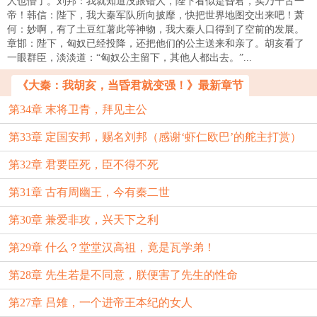
人也懵了。刘邦：我就知道没跟错人，陛下看似是昏君，实乃千古一
帝！韩信：陛下，我大秦军队所向披靡，快把世界地图交出来吧！萧
何：妙啊，有了土豆红薯此等神物，我大秦人口得到了空前的发展。
章邯：陛下，匈奴已经投降，还把他们的公主送来和亲了。胡亥看了
一眼群臣，淡淡道：“匈奴公主留下，其他人都出去。”...
《大秦：我胡亥，当昏君就变强！》最新章节
第34章 末将卫青，拜见主公
第33章 定国安邦，赐名刘邦（感谢‘虾仁欧巴’的舵主打赏）
第32章 君要臣死，臣不得不死
第31章 古有周幽王，今有秦二世
第30章 兼爱非攻，兴天下之利
第29章 什么？堂堂汉高祖，竟是瓦学弟！
第28章 先生若是不同意，朕便害了先生的性命
第27章 吕雉，一个进帝王本纪的女人