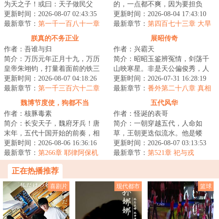
为天之子！或曰：天子做民父
的，一点都不爽，因为要担负
母，以为天下王！而朕，曾为天
更新时间：2026-08-07 02:43:35
的、要克服的，比草根还多。在
更新时间：2026-08-04 17:43:10
子！承六世之余烈...
最新章节：
第一千一百八十一章
一张涂满油彩的烂画...
最新章节：
第四百七十三章 大旱
人选
朕真的不务正业
展昭传奇
作者：吾谁与归
作者：兴霸天
简介：万历元年正月十九，万历
简介：昭昭玉鉴辨冤情，剑荡千
皇帝朱翊钧，打量着面前的铁三
山映寒星。非是天公偏俊秀，人
角。第一位盟友面相颇为和善，
更新时间：2026-08-07 04:18:26
间必要此光明。一本陆小凤传奇
更新时间：2026-07-31 16:28:19
她是大明的太后...
最新章节：
第一千三百六十二章
式的侠探故事。...
最新章节：
番外第二十八章 真相
不过一念为苍生
与结局（中）
魏博节度使，狗都不当
五代风华
作者：核豚毒素
作者：怪诞的表哥
简介：长安天子，魏府牙兵！唐
简介：一朝穿越五代，人命如
末年，五代十国开始的前奏，相
草，王朝更迭似流水。他是蝼
州刺史乐从训悬在城门上的脑袋
更新时间：2026-08-06 16:36:16
蚁，则撼参天巨树，为棋子，则
更新时间：2026-08-07 03:13:53
和躺在别人床上...
最新章节：
第266章 耶律阿保机
破天下局。布衣之志...
最新章节：
第521章 祀与戎
正在热播推荐
喜剧片
现代都市
篮球