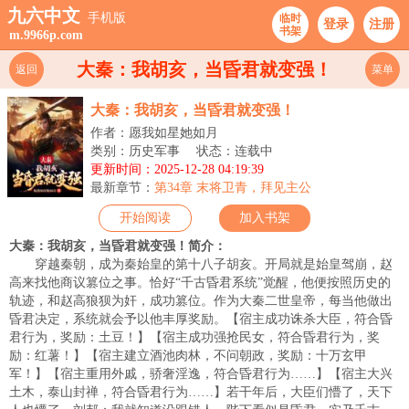
九六中文
手机版
临时
登录
注册
书架
m.9966p.com
大秦：我胡亥，当昏君就变强！
返回
菜单
大秦：我胡亥，当昏君就变强！
作者：愿我如星她如月
类别：历史军事
状态：连载中
更新时间：2025-12-28 04:19:39
最新章节：
第34章 末将卫青，拜见主公
开始阅读
加入书架
大秦：我胡亥，当昏君就变强！简介：
穿越秦朝，成为秦始皇的第十八子胡亥。开局就是始皇驾崩，赵
高来找他商议篡位之事。恰好“千古昏君系统”觉醒，他便按照历史的
轨迹，和赵高狼狈为奸，成功篡位。作为大秦二世皇帝，每当他做出
昏君决定，系统就会予以他丰厚奖励。【宿主成功诛杀大臣，符合昏
君行为，奖励：土豆！】【宿主成功强抢民女，符合昏君行为，奖
励：红薯！】【宿主建立酒池肉林，不问朝政，奖励：十万玄甲
军！】【宿主重用外戚，骄奢淫逸，符合昏君行为……】【宿主大兴
土木，泰山封禅，符合昏君行为……】若干年后，大臣们懵了，天下