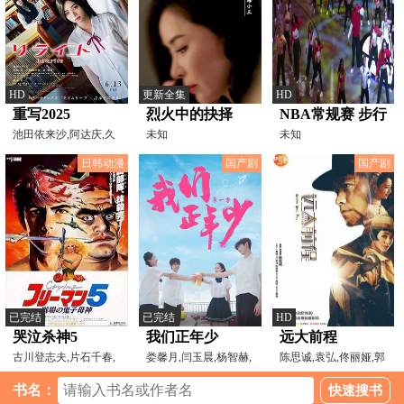
HD
更新全集
HD
重写2025
烈火中的抉择
NBA常规赛 步行
池田依来沙,阿达庆,久
未知
者VS篮网
未知
保田纱友,仓悠贵,桥本
20241205
日韩动漫
国产剧
国产剧
已完结
已完结
HD
哭泣杀神5
我们正年少
远大前程
古川登志夫,片石千春,
娄馨月,闫玉晨,杨智赫,
陈思诚,袁弘,佟丽娅,郭
中尾隆聖,土師孝也,土
张浩昕
采洁,赵立新,倪大红,
书名：