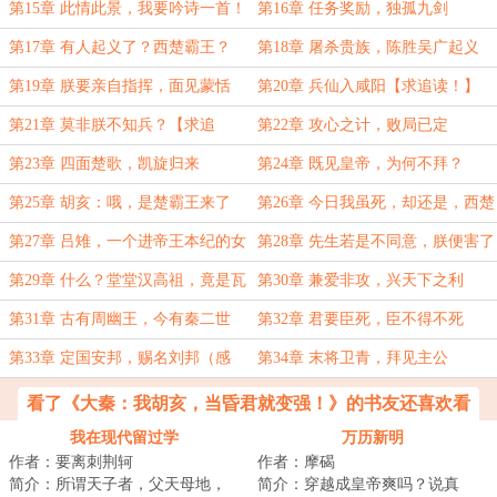
贼？
第15章 此情此景，我要吟诗一首！
第16章 任务奖励，独孤九剑
第17章 有人起义了？西楚霸王？
第18章 屠杀贵族，陈胜吴广起义
第19章 朕要亲自指挥，面见蒙恬
第20章 兵仙入咸阳【求追读！】
第21章 莫非朕不知兵？【求追
第22章 攻心之计，败局已定
读！】
第23章 四面楚歌，凯旋归来
第24章 既见皇帝，为何不拜？
第25章 胡亥：哦，是楚霸王来了
第26章 今日我虽死，却还是，西楚
霸王！
第27章 吕雉，一个进帝王本纪的女
第28章 先生若是不同意，朕便害了
人
先生的性命
第29章 什么？堂堂汉高祖，竟是瓦
第30章 兼爱非攻，兴天下之利
学弟！
第31章 古有周幽王，今有秦二世
第32章 君要臣死，臣不得不死
第33章 定国安邦，赐名刘邦（感
第34章 末将卫青，拜见主公
谢‘虾仁欧巴’的舵主打赏）
看了《大秦：我胡亥，当昏君就变强！》的书友还喜欢看
我在现代留过学
万历新明
作者：要离刺荆轲
作者：摩碣
简介：所谓天子者，父天母地，
简介：穿越成皇帝爽吗？说真