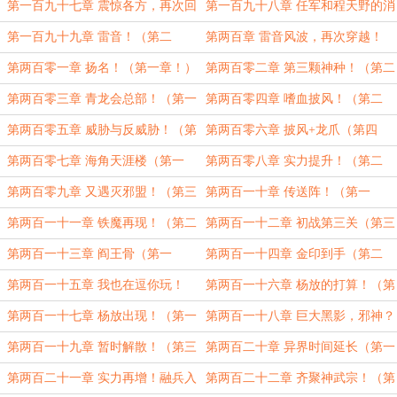
章！）
章！）
第一百九十七章 震惊各方，再次回
第一百九十八章 任军和程天野的消
归！（第三章！）
息！（第一章！）
第一百九十九章 雷音！（第二
第两百章 雷音风波，再次穿越！
章！）
（第三章！）
第两百零一章 扬名！（第一章！）
第两百零二章 第三颗神种！（第二
章！）
第两百零三章 青龙会总部！（第一
第两百零四章 嗜血披风！（第二
章！）
章！）
第两百零五章 威胁与反威胁！（第
第两百零六章 披风+龙爪（第四
三章！）
章！）
第两百零七章 海角天涯楼（第一
第两百零八章 实力提升！（第二
章！）
章！）
第两百零九章 又遇灭邪盟！（第三
第两百一十章 传送阵！（第一
章！）
章！）
第两百一十一章 铁魔再现！（第二
第两百一十二章 初战第三关（第三
章！）
章！）
第两百一十三章 阎王骨（第一
第两百一十四章 金印到手（第二
章！）
章！）
第两百一十五章 我也在逗你玩！
第两百一十六章 杨放的打算！（第
（第一章！）
二章！）
第两百一十七章 杨放出现！（第一
第两百一十八章 巨大黑影，邪神？
章）
（第二章）
第两百一十九章 暂时解散！（第三
第两百二十章 异界时间延长（第一
章）
章）
第两百二十一章 实力再增！融兵入
第两百二十二章 齐聚神武宗！（第