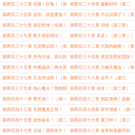
体！（第二章）
三章）
第两百二十三章 挖掘！巨龟！（第
第两百二十四章 破解封印（第二
一章）
章）
第两百二十五章 是你，你是萧放？
第两百二十六章 不认识我了？（第
（第三章）
一章）
第两百二十七章 鼎定乾坤！结束！
第两百二十八章 后续（第三章）
（第二章）
第两百二十九章 阎王骨的用法！
第两百三十章 圣灵！（第二章！）
（第一章）
第两百三十一章 元灵教总部！（第
第两百三十二章 大陆的秘密！（第
一章！）
二章）
第两百三十三章 开内天地，再次回
第两百三十四章 现实世界的震惊！
归！（第三章）
猛虎下山！（第一章）
第两百三十五章 外围成员！再次穿
第两百三十六章 九幽天魔金！（第
越！（第二章）
一章）
第两百三十七章 又见传送阵！（第
第两百三十八章 合作？（第三
二章）
章！）
第两百三十九章 地心魔火！黑暗阴
第两百四十章 传送！（第二章）
霾！（第一章）
第两百四十一章 擎天域！！（第一
第两百四十二章 朝廷禁物！皇极
章！）
丹！（第二章）
第两百四十三章 玄阴魔龙之骨！
第两百四十四章 军中强者！（第一
（第三章）
章）
第两百四十五章 老怪扬名！（第二
第两百四十六章 庞万钟！（第三
章！）
章！）
第两百四十七章 后续！震惊各方！
第两百四十八章 龙骨和皇极丹到