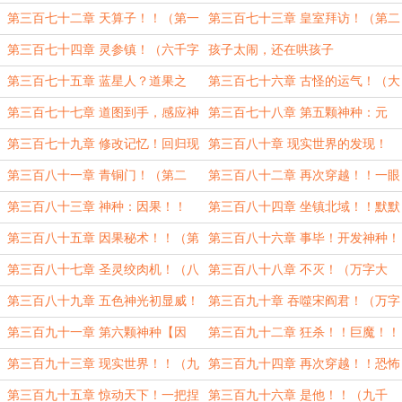
章）
（大章）
第三百七十二章 天算子！！（第一
第三百七十三章 皇室拜访！（第二
章）
章）
第三百七十四章 灵参镇！（六千字
孩子太闹，还在哄孩子
大章）
第三百七十五章 蓝星人？道果之
第三百七十六章 古怪的运气！（大
花？（八千字大章！）
章）
第三百七十七章 道图到手，感应神
第三百七十八章 第五颗神种：元
种！！（七千字大章）
心！！（九千字）
第三百七十九章 修改记忆！回归现
第三百八十章 现实世界的发现！
实！（八千字大章）
（八千字大章）
第三百八十一章 青铜门！（第二
第三百八十二章 再次穿越！！一眼
章）
轮回！！（八千字大章）
第三百八十三章 神种：因果！！
第三百八十四章 坐镇北域！！默默
（八千字大章）
发育！！（八千字大章）
第三百八十五章 因果秘术！！（第
第三百八十六章 事毕！开发神种！
一章）
（第二章）
第三百八十七章 圣灵绞肉机！（八
第三百八十八章 不灭！（万字大
千字大章！）
章）
第三百八十九章 五色神光初显威！
第三百九十章 吞噬宋阎君！（万字
演化吞天魔渊！（万字大章！）
大章）
第三百九十一章 第六颗神种【因
第三百九十二章 狂杀！！巨魔！！
果】！（万字大章）
（万字）
第三百九十三章 现实世界！！（九
第三百九十四章 再次穿越！！恐怖
千字！）
杨放！！（万字大章！）
第三百九十五章 惊动天下！一把捏
第三百九十六章 是他！！（九千