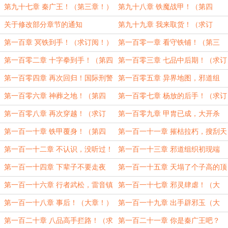
阅！）
阅！）
第九十七章 秦广王！（第三章！）
第九十八章 铁魔战甲！（第四
章！）
关于修改部分章节的通知
第九十九章 我来取货！（求订
阅！）
第一百章 冥铁到手！（求订阅！）
第一百零一章 看守铁铺！（第三
章！）
第一百零二章 十字拳到手！（第四
第一百零三章 七品中后期！（求订
章！）
阅！）
第一百零四章 再次回归！国际刑警
第一百零五章 异界地图，邪道组
组织！（求订阅！）
织！（第三章！）
第一百零六章 神葬之地！（第四
第一百零七章 杨放的后手！（求订
章）
阅！）
第一百零八章 再次穿越！（求订
第一百零九章 甲胄已成，大开杀
阅！）
戒！（第三章！）
第一百一十章 铁甲覆身！（第四
第一百一十一章 摧枯拉朽，搜刮天
章！）
龙帮！（二合一）
第一百一十二章 不认识，没听过！
第一百一十三章 邪道组织初现端
（二合一！）
倪！（求订阅！）
第一百一十四章 下辈子不要走夜
第一百一十五章 天塌了个子高的顶
路！（求订阅！）
着！（求订阅！）
第一百一十六章 行者武松，雷音镇
第一百一十七章 邪灵肆虐！（大
邪！（第四章）
章！）
第一百一十八章 事后！（大章！）
第一百一十九章 出手辟邪玉（大
章！）
第一百二十章 八品高手拦路！（求
第一百二十一章 你是秦广王吧？