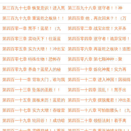
死！
字！）
第三百九十七章 恢复意识！进入黑
第三百九十八章 巡守者！！神
暗阴霾！ （九千字）
村！！（九千）
第三百九十九章 重返乾之板块！！
第四百章 他，再次回来？！（万
（万字！）
字！）
第四百零一章 黑手！蓝星！（九
第四百零二章 战宝出世！大开杀
千）
戒！（九千）
第四百零三章 震动天下！往返蓝
第四百零四章 巡守者！诡异宝塔！
星！（九千）
（九千字！）
第四百零五章 实力大增！！冲出宝
第四百零六章 再返乾之板块！道图
塔！！（万字）
碎片！（万字）
第四百零七章 特殊生物！恐怖存
第四百零八章 第七颗神种：聚
在！（万字）
魂！！（九千！）
第四百零九章 养蛊？蓝星人的秘
第四百一十章 炼化神魔！实力再
密！！（万字！）
增！（万字）
第四百一十一章 背靠大门，谁与我
第四百一十二章 进入神国！因祸得
决一死战！（九千）
福！（九千！）
第四百一十三章 坠落的圣殿！！
第四百一十四章 混乱！！黑手出
（九千）
现！！（九千！）
第四百一十五章 面板来历！蓝星的
第四百一十六章 摆脱魔君！冲出圣
秘密！（九千）
殿！（八千）
第四百一十七章 实力大增！吞噬雷
第四百一十八章 可怕骷髅头！（九
电法王！！（九千）
千）
第四百一十九章 轮回谷！！成功暗
第四百二十章 领悟法则！着手离
算东黎老怪！（万字！）
开！（八千）
第四百二十一章 震慑群雄！！重返
第四百二十二章 重返神墟大陆！！