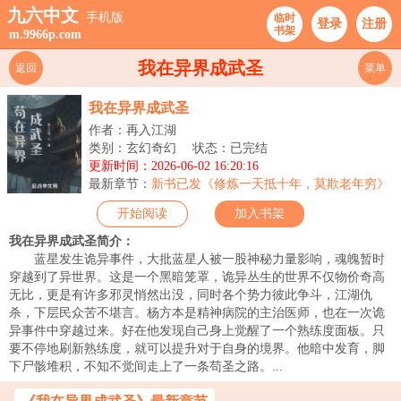
九六中文
手机版
临时
登录
注册
书架
m.9966p.com
我在异界成武圣
返回
菜单
我在异界成武圣
作者：再入江湖
类别：玄幻奇幻
状态：已完结
更新时间：2026-06-02 16:20:16
最新章节：
新书已发《修炼一天抵十年，莫欺老年穷》
开始阅读
加入书架
我在异界成武圣简介：
蓝星发生诡异事件，大批蓝星人被一股神秘力量影响，魂魄暂时
穿越到了异世界。这是一个黑暗笼罩，诡异丛生的世界不仅物价奇高
无比，更是有许多邪灵悄然出没，同时各个势力彼此争斗，江湖仇
杀，下层民众苦不堪言。杨方本是精神病院的主治医师，也在一次诡
异事件中穿越过来。好在他发现自己身上觉醒了一个熟练度面板。只
要不停地刷新熟练度，就可以提升对于自身的境界。他暗中发育，脚
下尸骸堆积，不知不觉间走上了一条苟圣之路。...