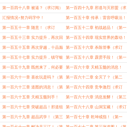
第一百四十八章 被逼？（求订阅）
第一百四十九章 邪道与灭邪盟（求
订阅！）
汇报情况+努力码字中！
第一百五十章 传承：雷音呼吸法！
（求订阅！）
第一百五十一章 随意！（求订
第一百五十二章 初战超品！（第一
阅！）
章）
第一百五十三章 实力提升，再次回
第一百五十四章 现实世界的轰动！
归！（第二章！）
（求订阅！）
第一百五十五章 再次穿越，十品巅
第一百五十六章 杀陈管事（求订
峰（第二章！）
阅！）
第一百五十七章 实力提升，镇守银
第一百五十八章 霹雳手段！（第一
矿！（求订阅！）
章）
第一百五十九章 既然来了，何必要
第一百六十章 天精玉髓的消息！
走？（第二章！）
（第三章！）
第一百六十一章 喜欢玩是吗？（第
第一百六十二章 全灭了？（第二
一章）
章！）
第一百六十三章 道图的消息！（第
第一百六十四章 竞争激烈（求订
三章！）
阅！）
第一百六十五章 天精玉髓到手！
第一百六十六章 消息发酵！（第三
（第二章！）
章！）
第一百六十七章 突破超品！邪道组
第一百六十八章 山洞宝藏！（求订
织的阴谋！（第一章！）
阅！）
第一百六十九章 超品武学！（第三
第一百七十章 乾坤戒指！（第一
章！）
章！）
第一百七十一章 解决吴三江！（第
第一百七十二章 第三张道图！（第