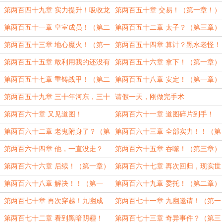
（第一章！）
手！（第二章）
第两百四十九章 实力提升！吸收龙
第两百五十章 交易！（第一章！）
骨！（第三章！）
第两百五十一章 皇室成员！（第二
第两百五十二章 太子？（第三章）
章）
第两百五十三章 地心魔火！（第一
第两百五十四章 算计？黑水老怪！
章）
（第二章）
第两百五十五章 敢利用我的还没有
第两百五十六章 拿下！（第一章）
一个！（第三章）
第两百五十七章 重铸战甲！（第二
第两百五十八章 安定！（第一章）
章！）
第两百五十九章 三十年河东，三十
请假一天，刚做完手术
年河西？（第二章）
第两百六十章 又见道图！
第两百六十一章 道图碎片到手！
（第二章）
第两百六十二章 老鬼附身了？（第
第两百六十三章 全部实力！！（第
三章）
一章）
第两百六十四章 他，一直没走？
第两百六十五章 吞噬！（第三章）
（第二章）
第两百六十六章 后续！（第一章）
第两百六十七章 再次回归，现实世
界的变故！（第二章）
第两百六十八章 解决！！（第一
第两百六十九章 委托！（第二章）
章！）
第两百七十章 再次穿越！九幽成
第两百七十一章 九幽邀请！（第一
员！（第三章）
章）
第两百七十二章 看到黑暗阴霾！
第两百七十三章 奇异事件？（第三