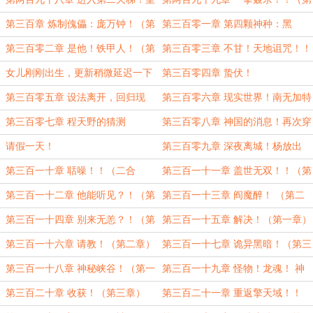
城神尸！（第二章）
三章）
第三百章 炼制傀儡：庞万钟！（第
第三百零一章 第四颗神种：黑
一章）
暗！！（二合一）
第三百零二章 是他！铁甲人！（第
第三百零三章 不甘！天地诅咒！！
一章）
（二合一）
女儿刚刚出生，更新稍微延迟一下
第三百零四章 蛰伏！
第三百零五章 设法离开，回归现
第三百零六章 现实世界！南无加特
实！！（第一章）
林菩萨！
第三百零七章 程天野的猜测
第三百零八章 神国的消息！再次穿
越！！（第二章）
请假一天！
第三百零九章 深夜离城！杨放出
现！（第一章）
第三百一十章 聒噪！！（二合
第三百一十一章 盖世无双！！（第
一！）
三章）
第三百一十二章 他能听见？！（第
第三百一十三章 阎魔醉！ （第二
一章）
章）
第三百一十四章 别来无恙？！（第
第三百一十五章 解决！（第一章）
三章）
第三百一十六章 请教！（第二章）
第三百一十七章 诡异黑暗！（第三
章！）
第三百一十八章 神秘峡谷！（第一
第三百一十九章 怪物！龙魂！ 神
章）
种！（第二章）
第三百二十章 收获！（第三章）
第三百二十一章 重返擎天域！！