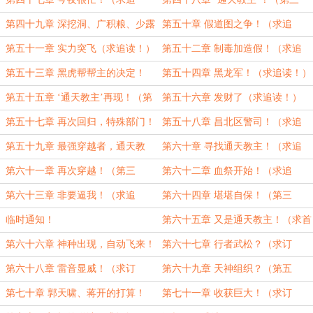
读！）
章）
第四十九章 深挖洞、广积粮、少露
第五十章 假道图之争！（求追
面！（求追读！）
读！）
第五十一章 实力突飞（求追读！）
第五十二章 制毒加造假！（求追
读！）
第五十三章 黑虎帮帮主的决定！
第五十四章 黑龙军！（求追读！）
（求追读！）
第五十五章 ‘通天教主’再现！（第
第五十六章 发财了（求追读！）
三章！）
第五十七章 再次回归，特殊部门！
第五十八章 昌北区警司！（求追
（求追读！）
读！）
第五十九章 最强穿越者，通天教
第六十章 寻找通天教主！（求追
主！（求追读！）
读！）
第六十一章 再次穿越！（第三
第六十二章 血祭开始！（求追
章！）
读！）
第六十三章 非要逼我！（求追
第六十四章 堪堪自保！（第三
读！）
章！）
临时通知！
第六十五章 又是通天教主！（求首
订！）
第六十六章 神种出现，自动飞来！
第六十七章 行者武松？（求订
（求订阅！）
阅！）
第六十八章 雷音显威！（求订
第六十九章 天神组织？（第五
阅！）
章！）
第七十章 郭天啸、蒋开的打算！
第七十一章 收获巨大！（求订