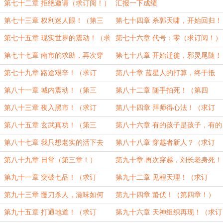
（第六章！）
阅！）
第七十二章 拒绝邀请（求订阅！）
汇报一下成绩
第七十三章 权利迷人眼！（第三
第七十四章 杀郭天啸，开始回归！
章！）
（第四章！）
第七十五章 现实世界的震动！（求
第七十六章 代号：零（求订阅！）
订阅！）
第七十七章 南市的求助，再次穿
第七十八章 开始迁徙，邪灵尾随！
越！（第三章！）
（第四章！）
第七十九章 路途艰辛！（求订
第八十章 蓝星人的打算，终于抵
阅！）
达！（求订阅！）
第八十一章 城内震动！（第三
第八十二章 随手拍死！（第四
章！）
章！）
第八十三章 夜入黑市！（求订
第八十四章 拜师得心法！（求订
阅！）
阅！）
第八十五章 玄武真功！（第三
第八十六章 有的孩子是孩子，有的
章！）
孩子却！
第八十七章 我只想老实的活下去
第八十八章 穿越者新人？（求订
（求订阅！）
阅！）
第八十九章 日常（第三章！）
第九十章 再次穿越，刘长老身死！
(第四章）
第九十一章 突破七品！（求订
第九十二章 见程天理！（求订
阅！）
阅！）
第九十三章 慢刀杀人，滋味如何
第九十四章 蛰伏！（第四章！）
（第三章！）
第九十五章 打通地道！（求订
第九十六章 天神组织再现！（求订