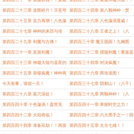
外界！！（九千）
成为传说！！ （九千）
第四百二十三章 道图碎片！灭苍穹
第四百二十四章 第八颗神种：焚
神宫！（九千！）
灵！！（九千）
第四百二十五章 实力再增！八色漩
第四百二十六章 八色漩涡显威！
涡！（八千）
（九千）
第四百二十七章 神种的来历与传
第四百二十八章 王者之上！（八
说！（九千）
千）
第四百二十九章 剑魔与古佛！
第四百三十章 魔王脱困！九幽图
现！（八千）
第四百三十一章 直面剑魔！
第四百三十二章 摆脱剑魔！重返蓝
星！（八千）
第四百三十三章 神墟大陆与蓝星的
第四百三十四章 对决疯魔！
秘密！（八千）
第四百三十五章 吞噬疯魔！神种再
第四百三十六章 两张道图！
现！（七千！）
今天有事，请假一天！
第四百三十七章 阴都山！（八千）
第四百三十八章 墓穴深处！
第四百三十九章 两颗神种！（八
千）
第四百四十章 十色漩涡！盖世无
第四百四十一章 掌握时空之力！
敌！
第四百四十二章 大劫将临！
第四百四十三章 六大黑手之一！阴
泉！！
第四百四十四章 准备应劫！！再面
第四百四十五章 太古七雄！！