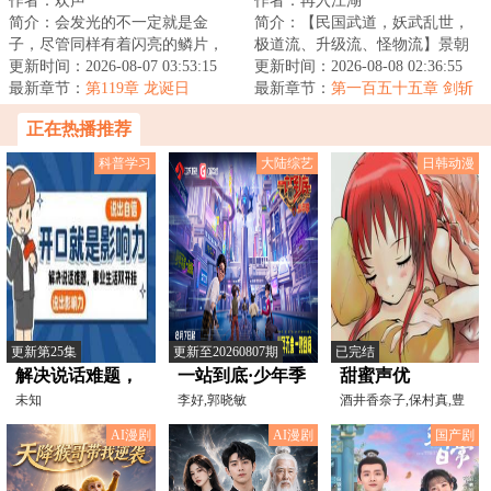
作者：欢声
作者：再入江湖
简介：会发光的不一定就是金
简介：【民国武道，妖武乱世，
子，尽管同样有着闪亮的鳞片，
极道流、升级流、怪物流】景朝
但如果把重质龙误认为金属龙，
更新时间：2026-08-07 03:53:15
灭亡，新国建立，然内有军阀混
更新时间：2026-08-08 02:36:55
后果将会是致命的...
最新章节：
第119章 龙诞日
战，外有列强环...
最新章节：
第一百五十五章 剑斩
王元！吸收帝血！魔剑升级！
正在热播推荐
科普学习
大陆综艺
日韩动漫
更新第25集
更新至20260807期
已完结
解决说话难题，
一站到底·少年季
甜蜜声优
事业生活双开挂
未知
第2季
李好,郭晓敏
酒井香奈子,保村真,豊
口めぐみ,小野大輔,こ
的沟通实战课
AI漫剧
AI漫剧
国产剧