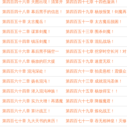
魔君！！
第四百四十六章 天图出现！清算开
第四百四十七章 十四色漩涡！
始！（求月票！）
第四百四十八章 幕后黑手的信息！
第四百四十九章 杨放报复！剑魔再
现！
第四百五十章 太古魔岳！
第四百五十一章 太古魔岳脱困！
第四百五十二章 谋算剑魔！
第四百五十三章 围杀剑魔！
第四百五十四章 镇压剑魔！
第四百五十五章 混乱战场！
第四百五十六章 幕后黑手隔空一
第四百五十七章 挖穿时空长河！对
击！！
决无相神皇！
第四百五十八章 杨放的巨大援
第四百五十九章 速度无双！
手！！
第四百六十章 混沌深处！
第四百六十一章 拍卖悬棺！震慑众
人！
第四百六十二章 扬名混沌！
第四百六十三章 成就混沌圣体！
第四百六十四章 潜入混沌神族！
第四百六十五章 杨放得宝！！
第四百六十六章 实力大增！再遇魔
第四百六十七章 降服魔君！
君！
第四百六十八章 算计战王！
第四百六十九章 炼化战王！
第四百七十章 九大天书的来历！
第四百七十一章 吞无相神皇！灭修