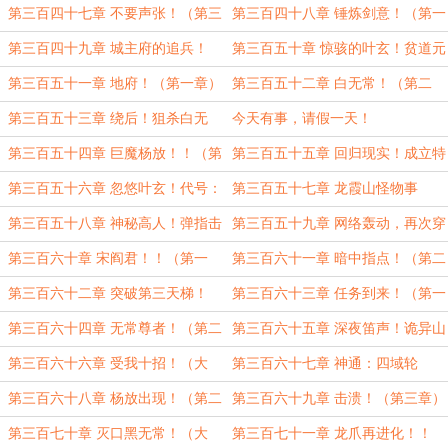
（第一章）
二章）
第三百四十七章 不要声张！（第三
第三百四十八章 锤炼剑意！（第一
章）
章）
第三百四十九章 城主府的追兵！
第三百五十章 惊骇的叶玄！贫道元
（第二章）
始！（第三章）
第三百五十一章 地府！（第一章）
第三百五十二章 白无常！（第二
章）
第三百五十三章 绕后！狙杀白无
今天有事，请假一天！
常！（第一章）
第三百五十四章 巨魔杨放！！（第
第三百五十五章 回归现实！成立特
一章）
战队！（第二章）
第三百五十六章 忽悠叶玄！代号：
第三百五十七章 龙霞山怪物事
独孤求败！（第三章）
件！！（第一章）
第三百五十八章 神秘高人！弹指击
第三百五十九章 网络轰动，再次穿
杀！（第二章）
越！（第三章）
第三百六十章 宋阎君！！（第一
第三百六十一章 暗中指点！（第二
章）
章）
第三百六十二章 突破第三天梯！
第三百六十三章 任务到来！（第一
（第三章）
章）
第三百六十四章 无常尊者！（第二
第三百六十五章 深夜笛声！诡异山
章）
林！（第一章）
第三百六十六章 受我十招！（大
第三百六十七章 神通：四域轮
章）
回！！（第一章）
第三百六十八章 杨放出现！（第二
第三百六十九章 击溃！（第三章）
章）
第三百七十章 灭口黑无常！（大
第三百七十一章 龙爪再进化！！