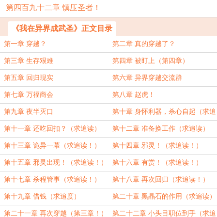
第四百九十二章 镇压圣者！
《我在异界成武圣》正文目录
第一章 穿越？
第二章 真的穿越了？
第三章 生存艰难
第四章 被盯上（第四章）
第五章 回归现实
第六章 异界穿越交流群
第七章 万福商会
第八章 赵虎！
第九章 夜半灭口
第十章 身怀利器，杀心自起（求追
读）
第十一章 还吃回扣？（求追读）
第十二章 准备换工作（求追读）
第十三章 诡异一幕（求追读！）
第十四章 邪灵！（求追读！）
第十五章 邪灵出现！（求追读！）
第十六章 有赏！（求追读！）
第十七章 杀程管事（求追读！）
第十八章 再次回归（求追读！）
第十九章 借钱（求追度）
第二十章 黑晶石的作用（求追读）
第二十一章 再次穿越（第三章！）
第二十二章 小头目职位到手（求追