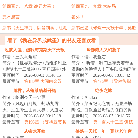
第四百九十八章 诡异大墓！
第四百九十九章 大结局！
完本感言
番外！
新书《天生神力，以暴制暴，江湖
新书已发《修炼一天抵十年，莫欺
破防了》
老年穷》
看了《我在异界成武圣》的书友还喜欢看
地狱入侵，但我海克斯天下无敌
吟游诗人又幻想了
作者：三头乌角鲨
作者：请叫我鱼右
简介：【世界观:欧洲+后维多利亚
简介：“听着，我们是享受着帝国
+地狱七十二魔神+亚空间四神+外
资助的吟游诗人！”“要以成为统治
星虫族（缝合粪坑世界）】【金
更新时间：2026-08-02 01:48:15
者的喉舌、贵族们的传声筒为己
更新时间：2026-08-06 18:05:42
手指：歌利...
最新章节：
第180章 大闹白金汉
任。既然...
最新章节：
第476章 《异种族指
南：主母们的果园》（4k）
道君，从蓬莱筑基开始
绝夜之旅
作者：临渊今天一定更
作者：Andlao
简介：风起山河境，劫动九霄
简介：第五纪元之初，无昼浩劫
天。江生降生山河大界，入道宗
降临。白银圣庭坍缩为苍白的剪
蓬莱，八岁许道、四载识文、六
更新时间：2026-08-08 00:15:18
影，时光将帝国碾作尘埃，起源
更新时间：2026-08-07 10:18:56
载春秋已天道筑基...
最新章节：
第193章 （等待章节名
之海仍在咆哮，...
最新章节：
第一百六十二章 训练
替换哦）
从铬龙开始
修炼一天抵十年，莫欺老年穷