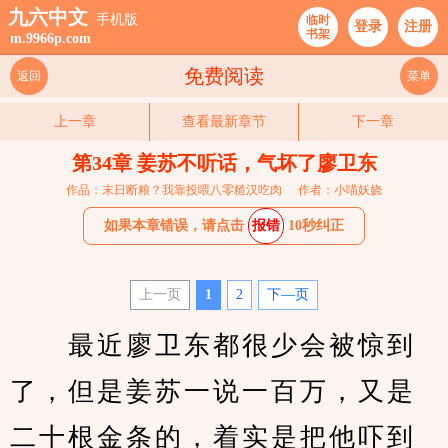
九六中文
手机版
临时
登录
注册
书架
m.9966p.com
免费阅读
返回
菜单
上一章
查看最新章节
下一章
第34章 姜苏不听话，气坏了廖卫东
作品：末日断粮？我靠投喂八零糙汉吃肉
作者：小喵妖娆
如果本章错误，请点击
报错
10秒纠正
上一页
1
2
下—页
　　最近廖卫东都很少会被惊到
了，但是姜苏一说一百万，又是
二十根金条的，着实是把他吓到