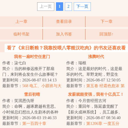
上一页
1
2
下—页
上一章
查看目录
下一章
临时书架
加入书签
回顶部↑
看了《末日断粮？我靠投喂八零糙汉吃肉》的书友还喜欢看
我有一扇时空任意门
沸腾时代
作者：柒七白
作者：瑞根
简介：当的林修远推开了那扇
简介：这是最好的时代，这是最
门，来到将会发生什么故事呢？
坏的时代。草野龙蛇，野蛮生
那么……过去的郑秀妍将会未来
更新时间：2026-08-07 03:14:13
长，野心和欲望交织在一起，总
更新时间：2026-08-07 12:50:05
的Jessica开始对...
最新章节：
568 电工、小跟班与大
能铸就翻天覆地的...
最新章节：
第五卷 经霜色愈浓 第
柚子（求订阅求月票）
八节 难得有缘人（二合一求
雪后初晴
发薪就能变强，我有十亿员工！
票！）
作者：笑泯恩仇呀
作者：今月曾经照古河
简介：命啊，越琢磨越有意思。
简介：重回年，陈延森觉醒了
小时候总幻想出人生剧本的各种
【薪火成神系统】，员工越多、
篇章和结局，走了半生才发现，
更新时间：2026-08-03 19:46:33
工资越高，薪火积累越快，能力
更新时间：2026-08-07 08:56:40
那字里行间的转...
最新章节：
第一百四十章
就越强！精神+，...
最新章节：
第1206章 一度五分