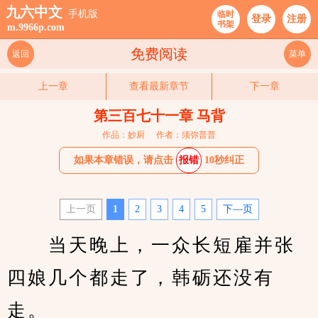
九六中文
手机版
临时
登录
注册
书架
m.9966p.com
免费阅读
返回
菜单
上一章
查看最新章节
下一章
第三百七十一章 马背
作品：妙厨
作者：须弥普普
如果本章错误，请点击
报错
10秒纠正
上一页
1
2
3
4
5
下—页
　　当天晚上，一众长短雇并张
四娘几个都走了，韩砺还没有
走。