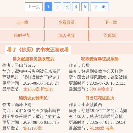
上一页
1
2
3
4
5
下—页
上一章
查看目录
下一章
临时书架
加入书签
回顶部↑
看了《妙厨》的书友还喜欢看
当女配拥有美颜系统后
我靠烧香爆红娱乐圈
作者：子曰与诗云
作者：容焉
简介：谭柚中考失利被母亲责罚
简介：好运到极致也会天打雷
面壁思过，误打误撞之下绑定了
劈？因太过顺风顺水，锦梨被踹
初出茅庐的美颜系统。谭柚本以
更新时间：2026-08-05 14:26:24
去了人间，穿到书里早死的路人
更新时间：2026-07-26 18:21:23
为系统是天降救...
最新章节：
第1506章 阮棠19
身上。为了让身体...
最新章节：
798 春晚来了
锦绣农女种田忙
日出江花红胜火
作者：巅峰小雨
作者：小麦菠萝西
简介：又胖又傻的丑女杨若晴在
简介：穿越到陌生世界的江花拥
村子里备受嘲弄，被订了娃娃亲
有了家人，感受到温暖的亲情，
的男人逼迫跳河。再次醒来，身
更新时间：2026-08-06 03:55:15
全家人一起努力过上了富裕幸福
更新时间：2026-08-01 23:29:54
体里灵魂被顶级...
最新章节：
第12198章
快乐的日子。...
最新章节：
第209章 考完