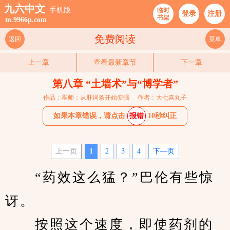
九六中文
手机版
临时
登录
注册
书架
m.9966p.com
免费阅读
返回
菜单
上一章
查看最新章节
下一章
第八章 “土墙术”与“博学者”
作品：巫师：从肝词条开始变强
作者：大七喜丸子
如果本章错误，请点击
报错
10秒纠正
上一页
1
2
3
4
下—页
　　“药效这么猛？”巴伦有些惊
讶。
　　按照这个速度，即使药剂的