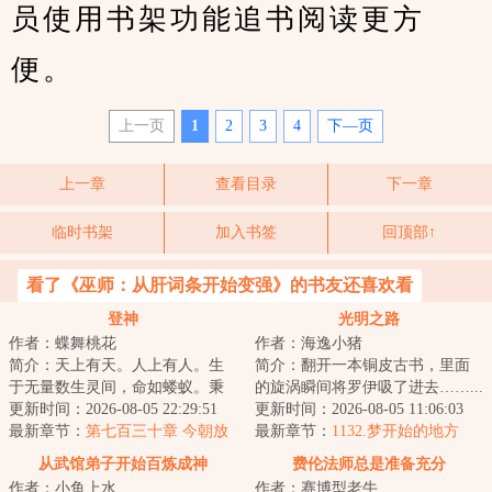
员使用书架功能追书阅读更方
便。
上一页
1
2
3
4
下—页
上一章
查看目录
下一章
临时书架
加入书签
回顶部↑
看了《巫师：从肝词条开始变强》的书友还喜欢看
登神
光明之路
作者：蝶舞桃花
作者：海逸小猪
简介：天上有天。人上有人。生
简介：翻开一本铜皮古书，里面
于无量数生灵间，命如蝼蚁。秉
的旋涡瞬间将罗伊吸了进去……...
情，守欲，破妄，临真。携百折
更新时间：2026-08-05 22:29:51
更新时间：2026-08-05 11:06:03
不移之念，持万...
最新章节：
第七百三十章 今朝放
最新章节：
1132.梦开始的地方
鹤且冲天（1.1万）
从武馆弟子开始百炼成神
费伦法师总是准备充分
作者：小鱼上水
作者：赛博型老牛