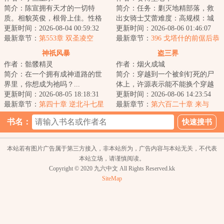
简介：陈宣拥有天才的一切特
简介：任务：剿灭地精部落，救
质。相貌英俊，根骨上佳。性格
出女骑士艾蕾难度：高规模：城
坚定，从不动摇。自从穿越到这
更新时间：2026-08-04 00:59:32
邦级当前成功率：%基础奖励：智
更新时间：2026-08-06 01:46:07
个万物狰狞的上古...
最新章节：
第553章 双圣凌空
力属性提示：...
最新章节：
396 戈塔什的前倨后恭
（终）
（6K）
神祇风暴
盗三界
作者：骷髅精灵
作者：烟火成城
简介：在一个拥有成神道路的世
简介：穿越到一个被剑钉死的尸
界里，你想成为祂吗？...
体上，许源表示能不能换个穿越
更新时间：2026-08-05 18:18:31
对象，否则自己一附身就又又又
更新时间：2026-08-06 14:23:54
最新章节：
第四十章 逆北斗七星
死了。面对这位...
最新章节：
第六百二十章 来与
步
回！
书名：
本站若有图片广告属于第三方接入，非本站所为，广告内容与本站无关，不代表
本站立场，请谨慎阅读。
Copyright © 2020 九六中文 All Rights Reserved.kk
SiteMap