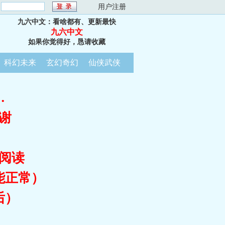
：
用户注册
九六中文：看啥都有、更新最快
九六中文
如果你觉得好，恳请收藏
科幻未来
玄幻奇幻
仙侠武侠
…
谢
阅读
能正常）
后）