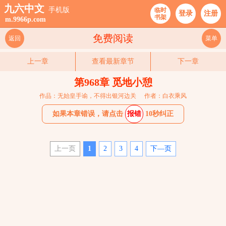
九六中文
手机版
临时
登录
注册
书架
m.9966p.com
免费阅读
返回
菜单
上一章
查看最新章节
下一章
第968章 觅地小憩
作品：无始皇手谕，不得出银河边关
作者：白衣乘风
如果本章错误，请点击
报错
10秒纠正
上一页
1
2
3
4
下—页