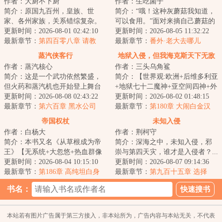
作者：大厨不下厨
作者：生吃菌子
简介：原国九百州，皇族、世
简介：“哦！这种灰蘑菇我知道，
家、各州家族，关系错综复杂。
可以食用。”面对来摘自己蘑菇的
武馆、道院，天、地、玄、黄四
更新时间：2026-08-01 02:42:10
冒险者，林珺默默在那丛灰蘑菇
更新时间：2026-08-05 11:32:22
阶武者，只有通过...
最新章节：
第四百零八章 请教
里催生出了...
最新章节：
番外·老大去哪儿
（下）
蒸汽侠客行
地狱入侵，但我海克斯天下无敌
作者：蒸汽核心
作者：三头乌角鲨
简介：这是一个武功依然繁盛，
简介：【世界观:欧洲+后维多利亚
但火药和蒸汽机也开始登上舞台
+地狱七十二魔神+亚空间四神+外
的世界。钢铁、火药和内功心法
更新时间：2026-08-08 02:43:22
星虫族（缝合粪坑世界）】【金
更新时间：2026-08-02 01:48:15
同台竞技，战舰...
最新章节：
第六百章 黑水公司
手指：歌利...
最新章节：
第180章 大闹白金汉
帝国权杖
未知入侵
作者：白杨大
作者：荆柯守
简介：本书又名《从草根成为帝
简介：深海之中，未知入侵，邪
王》【无系统+大忽悠+热血群像
崇与第四天灾，谁才是入侵者？...
+战队建设】高纯：“我们要努力
更新时间：2026-08-04 10:15:10
更新时间：2026-08-07 09:14:36
修炼，争取进...
最新章节：
第186章 高纯坦白身
最新章节：
第九百十五章 选择
份，画大饼
书名：
本站若有图片广告属于第三方接入，非本站所为，广告内容与本站无关，不代表