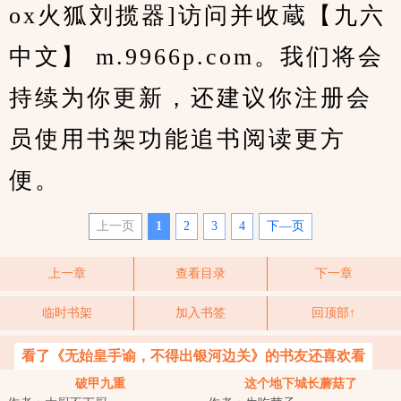
ox火狐刘揽器]访问并收蔵【九六
中文】 m.9966p.com。我们将会
持续为你更新，还建议你注册会
员使用书架功能追书阅读更方
便。
上一页
1
2
3
4
下—页
上一章
查看目录
下一章
临时书架
加入书签
回顶部↑
看了《无始皇手谕，不得出银河边关》的书友还喜欢看
破甲九重
这个地下城长蘑菇了