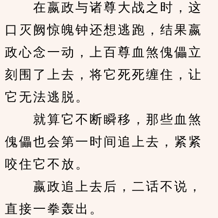
　　在嬴政与诸尊大战之时，这
口灭阙惊魄钟还想逃跑，结果嬴
政心念一动，上百尊血煞傀儡立
刻围了上去，将它死死缠住，让
它无法逃脱。
　　就算它不断瞬移，那些血煞
傀儡也会第一时间追上去，紧紧
咬住它不放。
　　嬴政追上去后，二话不说，
直接一拳轰出。